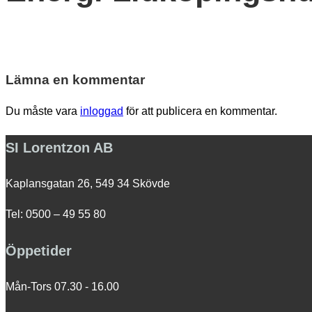
navigation
Lämna en kommentar
Du måste vara
inloggad
för att publicera en kommentar.
SI Lorentzon AB
Kaplansgatan 26, 549 34 Skövde
Tel: 0500 – 49 55 80
Öppetider
Mån-Tors 07.30 - 16.00