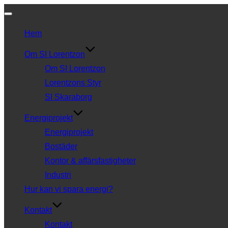
Slå
Hem
på/av
navigering
Om SI Lorentzon
Om SI Lorentzon
Lorentzons Styr
SI Skaraborg
Energiprojekt
Energiprojekt
Bostäder
Kontor & affärsfastigheter
Industri
Hur kan vi spara energi?
Kontakt
Kontakt