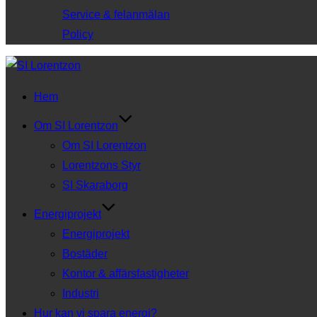
Service & felanmälan
Policy
Hoppa
till
Hem
innehåll
Om SI Lorentzon
Om SI Lorentzon
Lorentzons Styr
SI Skaraborg
Energiprojekt
Energiprojekt
Bostäder
Kontor & affärsfastigheter
Industri
Hur kan vi spara energi?