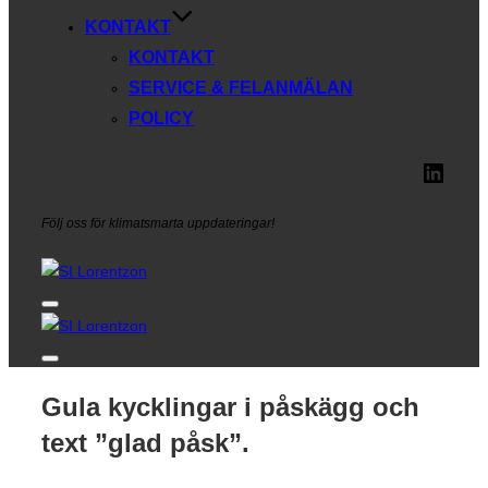
KONTAKT
KONTAKT
SERVICE & FELANMÄLAN
POLICY
Linke
Följ oss för klimatsmarta uppdateringar!
Toggle
sidebar
&
navigation
Toggle
sidebar
&
Gula kycklingar i påskägg och
navigation
text ”glad påsk”.