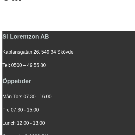
navigation
SI Lorentzon AB
Kaplansgatan 26, 549 34 Skövde
Tel: 0500 – 49 55 80
Öppetider
Mån-Tors 07.30 - 16.00
Fre 07.30 - 15.00
Lunch 12.00 - 13.00