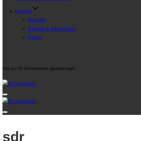
Kontakt
Kontakt
Service & felanmälan
Policy
Följ oss för klimatsmarta uppdateringar!
Toggle
sidebar
&
Toggle
navigation
sidebar
sdr
&