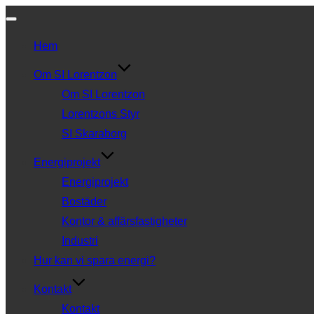
Slå
Hem
på/av
navigering
Om SI Lorentzon
Om SI Lorentzon
Lorentzons Styr
SI Skaraborg
Energiprojekt
Energiprojekt
Bostäder
Kontor & affärsfastigheter
Industri
Hur kan vi spara energi?
Kontakt
Kontakt