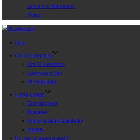
Service & felanmälan
Policy
Hoppa
till
Hem
innehåll
Om SI Lorentzon
Om SI Lorentzon
Lorentzons Styr
SI Skaraborg
Energiprojekt
Energiprojekt
Bostäder
Kontor & affärsfastigheter
Industri
Hur kan vi spara energi?